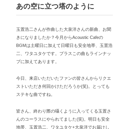
あの空に立つ塔のように
玉置浩二さんが作曲した大泉洋さんの新曲、お聞
きになりましたか？
今月からAcoustic Cafeの
BGMは土曜日に加えて日曜日も安全地帯、玉置浩
二、ワタユタケです。
プラスこの曲もラインナッ
プに加えてあります。
今日、来店いただいたファンの皆さんからリクエ
ストいただき何回かけただろうか(笑)。
とっても
ステキな曲ですね。
皆さん、終わり際の囁くように入ってくる玉置さ
んのコーラスにやられてました(笑)。
明日も安全
地帯、玉置浩二、ワタユタケ+大泉洋でお届けし