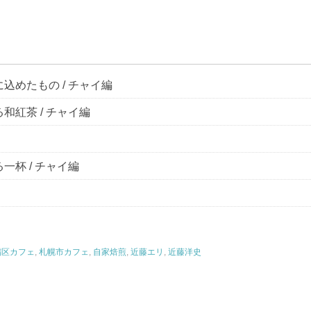
込めたもの / チャイ編
和紅茶 / チャイ編
一杯 / チャイ編
稲区カフェ
,
札幌市カフェ
,
自家焙煎
,
近藤エリ
,
近藤洋史