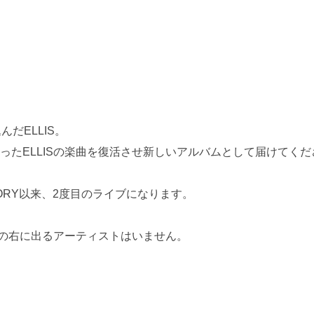
だELLIS。
ったELLISの楽曲を復活させ新しいアルバムとして届けてく
+NORY以来、2度目のライブになります。
Sの右に出るアーティストはいません。