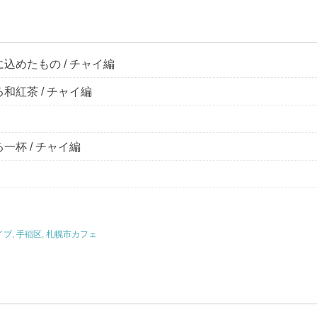
込めたもの / チャイ編
和紅茶 / チャイ編
一杯 / チャイ編
イブ
,
手稲区
,
札幌市カフェ